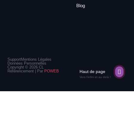
Blog
Support
Mentions Légales
Données Personnelles
Copyright © 2026 CL
Référencement | Par
POWEB
Haut de page
Vers l'infini et au delà !