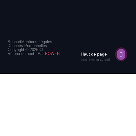
Support
Mentions Légales
Données Personnelles
Copyright © 2026 CL
Référencement | Par
POWEB
Haut de page
Vers l'infini et au delà !